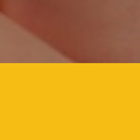
Sie genießen es, durch Innsbruck zu flanieren, städtisches Flair
einzuatmen, bummeln zu gehen, einzukaufen, gemütlich ein Glas
zu trinken und gepflegt Essen zu gehen? Ihnen liegen lokale
Betriebe und regionale Wertschöpfung am Herzen? Dann kaufen