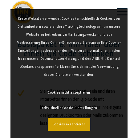
Diese Website verwendet Cookies (einschließlich Cookies von
Drittanbietern sowie andere Trackingtechnologien), um unsere
Website zu betreiben, zu Marketingzwecken und zur
Basispaket B: Inn-Taler über
Verbesserung Ihres Online-Erlebnisses. Sie können Ihre Cookie-
Einstellungen jederzeit ändern. Weitere Informationen finden
einen QR Code schenken
Sie in unserer Datenschutzerklärung und den AGB. Mit Klick auf
„Cookies akzeptieren“ erklären Sie sich mit der Verwendung
dieser Dienste einverstanden.
Sie möchten selbst kreativ sein und Ihren
Cookies nicht akzeptieren
Mitarbeiter*innen den QR-Code mit
hinterlegtem Gutscheinwert über Ihre eigens
Individuelle Cookie-Einstellungen
designten Drucksorten oder Mails zukommen
lassen?
Cookies akzeptieren