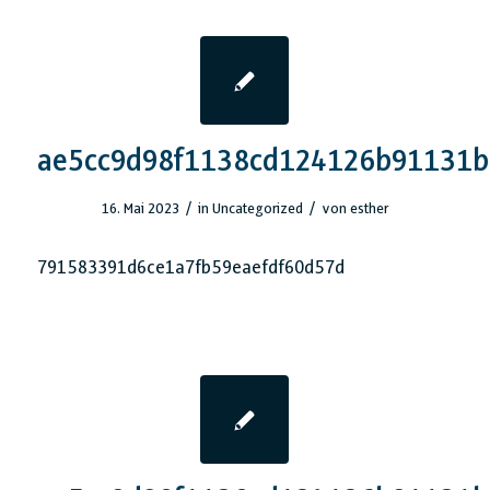
ae5cc9d98f1138cd124126b91131b
/
/
16. Mai 2023
in
Uncategorized
von
esther
791583391d6ce1a7fb59eaefdf60d57d