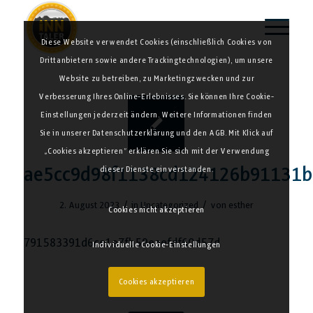
Diese Website verwendet Cookies (einschließlich Cookies von
Drittanbietern sowie andere Trackingtechnologien), um unsere
Website zu betreiben, zu Marketingzwecken und zur
Verbesserung Ihres Online-Erlebnisses. Sie können Ihre Cookie-
Einstellungen jederzeit ändern. Weitere Informationen finden
Sie in unserer Datenschutzerklärung und den AGB. Mit Klick auf
„Cookies akzeptieren“ erklären Sie sich mit der Verwendung
ae5cc9d98f1138cd124126b91131b
dieser Dienste einverstanden.
/
/
2. August 2023
in
Uncategorized
von
esther
Cookies nicht akzeptieren
791583391d6ce1a7fb59eaefdf60d57d
Individuelle Cookie-Einstellungen
Cookies akzeptieren