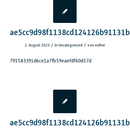
ae5cc9d98f1138cd124126b91131b
/
/
2. August 2023
in
Uncategorized
von
esther
791583391d6ce1a7fb59eaefdf60d57d
ae5cc9d98f1138cd124126b91131b