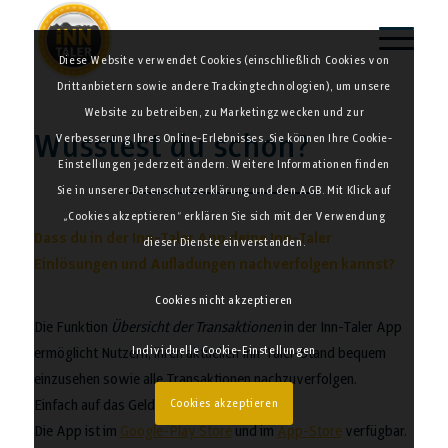
Diese Website verwendet Cookies (einschließlich Cookies von
Drittanbietern sowie andere Trackingtechnologien), um unsere
Website zu betreiben, zu Marketingzwecken und zur
Wusstest du schon?
Verbesserung Ihres Online-Erlebnisses. Sie können Ihre Cookie-
Einstellungen jederzeit ändern. Weitere Informationen finden
Sie in unserer Datenschutzerklärung und den AGB. Mit Klick auf
„Cookies akzeptieren“ erklären Sie sich mit der Verwendung
Dass du in der Inn-Taler App deine Inn-Taler
dieser Dienste einverstanden.
Einlösungen und Aufladungen nachverfolgen kannst?
Cookies nicht akzeptieren
Die Funktion
Übersicht der Transaktionen
in der Inn-Taler App
Individuelle Cookie-Einstellungen
ermöglicht Nutzern, ihren aktuellen Inn-Taler-Stand bequem
einzusehen sowie alle Transaktionen nachzuverfolgen.
Cookies akzeptieren
Einfach auf das Geldschein-Symbol klicken.
Die App ist im
Google-Play Store
und im
App-Store
verfügbar.