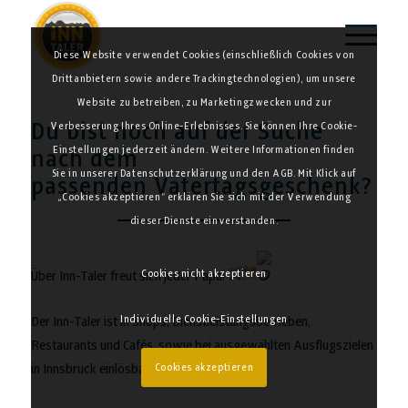
Diese Website verwendet Cookies (einschließlich Cookies von
Drittanbietern sowie andere Trackingtechnologien), um unsere
Website zu betreiben, zu Marketingzwecken und zur
Du bist noch auf der Suche
Verbesserung Ihres Online-Erlebnisses. Sie können Ihre Cookie-
Einstellungen jederzeit ändern. Weitere Informationen finden
nach dem
Sie in unserer Datenschutzerklärung und den AGB. Mit Klick auf
passenden Vatertagsgeschenk?
„Cookies akzeptieren“ erklären Sie sich mit der Verwendung
dieser Dienste einverstanden.
Cookies nicht akzeptieren
Über Inn-Taler freut sich jeder Papa!
Individuelle Cookie-Einstellungen
Der Inn-Taler ist in Shops, Dienstleistungsbetrieben,
Restaurants und Cafés, sowie bei ausgewählten Ausflugszielen
Cookies akzeptieren
in Innsbruck einlösbar.