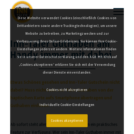
Diese Website verwendet Cookies (einschließlich Cookies von
Drittanbietern sowie andere Trackingtechnologien), um unsere
Website zu betreiben, zu Marketingzwecken und zur
Inn-Taler Guthaben am
Verbesserung Ihres Online-Erlebnisses. Sie können Ihre Cookie-
Einstellungen jederzeit ändern. Weitere Informationen finden
Handy immer mit dabei
Sie in unserer Datenschutzerklärung und den AGB. Mit Klick auf
„Cookies akzeptieren“ erklären Sie sich mit der Verwendung
dieser Dienste einverstanden.
Etwas Schönes gesehen und Inn-Taler Gutschein nicht
dabei? Muss nicht sein. Inn-Taler Guthaben von der
Cookies nicht akzeptieren
haptischen Karte aufs Smartphone übertragen und
Individuelle Cookie-Einstellungen
Guthaben einlösen.
Cookies akzeptieren
Ab sofort steht allen Inn-Taler Besitzer:innen ein praktisches
Feature zur Verfügung. Wer sein Inn-Taler Guthaben immer mit