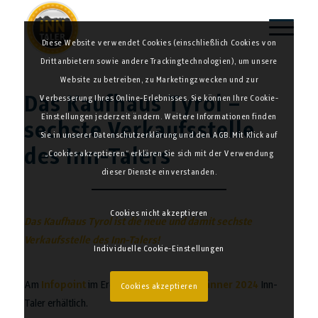
Diese Website verwendet Cookies (einschließlich Cookies von
Drittanbietern sowie andere Trackingtechnologien), um unsere
Website zu betreiben, zu Marketingzwecken und zur
Das Kaufhaus Tyrol –
Verbesserung Ihres Online-Erlebnisses. Sie können Ihre Cookie-
Einstellungen jederzeit ändern. Weitere Informationen finden
sechste Verkaufsstelle
Sie in unserer Datenschutzerklärung und den AGB. Mit Klick auf
des Inn-Talers
„Cookies akzeptieren“ erklären Sie sich mit der Verwendung
dieser Dienste einverstanden.
Cookies nicht akzeptieren
Das Kaufhaus Tyrol ist die neue und damit sechste
Verkaufsstelle des Inn-Talers!
Individuelle Cookie-Einstellungen
Am
Infopoint
im Erdgeschoss sind ab
8. Jänner 2024
Inn-
Cookies akzeptieren
Taler erhältlich.