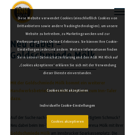
Diese Website verwendet Cookies (einschließlich Cookies von
Drittanbietern sowie andere Trackingtechnologien), um unsere
Website zu betreiben, zu Marketingzwecken und zur
Neu dabei –
Verbesserung Ihres Online-Erlebnisses. Sie können Ihre Cookie-
Einstellungen jederzeit ändern. Weitere Informationen finden
Goldschmiede Mölk
Sie in unserer Datenschutzerklärung und den AGB. Mit Klick auf
„Cookies akzeptieren“ erklären Sie sich mit der Verwendung
dieser Dienste einverstanden.
Mit der Goldschmiede Mölk kommt ein weiterer
Handwerksbetrieb in Sachen Schmuck zum Inn-Taler
Cookies nicht akzeptieren
dazu.
Individuelle Cookie-Einstellungen
Auf der Suche nach einzigartigem handgefertigtem Schmuck?
Cookies akzeptieren
Neu dabei beim Inn-Taler sind Michela und Teresa Mölk mit ihrer
Goldschmiede Mölk
am Innsbrucker Sparkassenplatz. Die