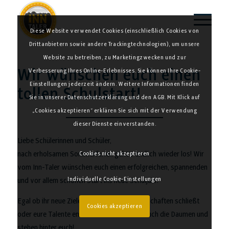
Diese Website verwendet Cookies (einschließlich Cookies von
Drittanbietern sowie andere Trackingtechnologien), um unsere
Website zu betreiben, zu Marketingzwecken und zur
Wir wünschen euch einen
Verbesserung Ihres Online-Erlebnisses. Sie können Ihre Cookie-
Einstellungen jederzeit ändern. Weitere Informationen finden
tollen Schulstart!
Sie in unserer Datenschutzerklärung und den AGB. Mit Klick auf
„Cookies akzeptieren“ erklären Sie sich mit der Verwendung
dieser Dienste einverstanden.
Liebe Schülerinnen und Schüler,
nach erholsamen Sommerferien geht’s endlich wieder los! Wir
Cookies nicht akzeptieren
vom Inn-Taler wünschen euch einen erfolgreichen, spannenden
Individuelle Cookie-Einstellungen
und vor allem schönen Start ins neue Schuljahr.
Egal ob ihr neue Ziele erreicht, neue Freundschaften schließt
Cookies akzeptieren
oder eure Talente entdeckt – wir drücken euch die Daumen und
stehen hinter euch!