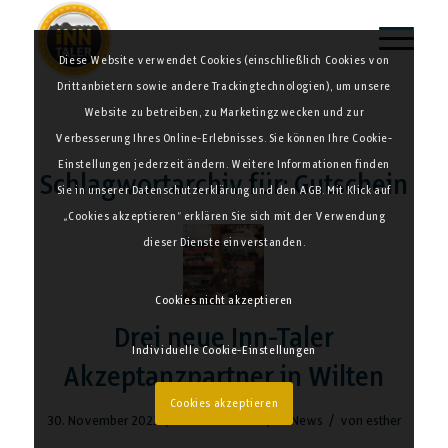
Diese Website verwendet Cookies (einschließlich Cookies von
Drittanbietern sowie andere Trackingtechnologien), um unsere
Website zu betreiben, zu Marketingzwecken und zur
Verbesserung Ihres Online-Erlebnisses. Sie können Ihre Cookie-
Einstellungen jederzeit ändern. Weitere Informationen finden
Schlagwortarchiv für:
Gutschein
Sie in unserer Datenschutzerklärung und den AGB. Mit Klick auf
„Cookies akzeptieren“ erklären Sie sich mit der Verwendung
dieser Dienste einverstanden.
Cookies nicht akzeptieren
Drei neue Inn-Taler
Individuelle Cookie-Einstellungen
Akzeptanzpartner in Wilten
Cookies akzeptieren
/
/
/
30. November 2022
0 Kommentare
in
News
von
esther