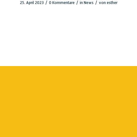
/
/
/
25. April 2023
0 Kommentare
in
News
von
esther