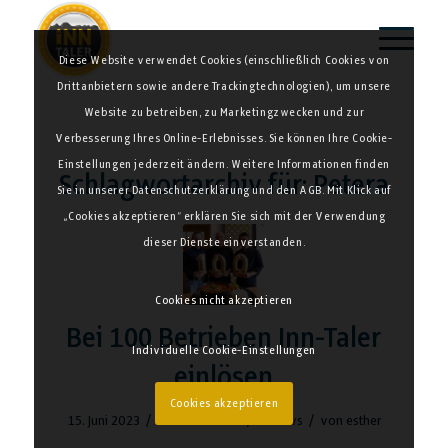
Diese Website verwendet Cookies (einschließlich Cookies von
Drittanbietern sowie andere Trackingtechnologien), um unsere
Website zu betreiben, zu Marketingzwecken und zur
Verbesserung Ihres Online-Erlebnisses. Sie können Ihre Cookie-
Einstellungen jederzeit ändern. Weitere Informationen finden
Schlagwortarchiv für:
Petera
Sie in unserer Datenschutzerklärung und den AGB. Mit Klick auf
„Cookies akzeptieren“ erklären Sie sich mit der Verwendung
dieser Dienste einverstanden.
Cookies nicht akzeptieren
Bei 100 Betrieben Inn-Taler
Individuelle Cookie-Einstellungen
einlösen
Cookies akzeptieren
/
/
/
15. Juni 2023
0 Kommentare
in
News
von
esther