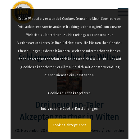
Diese Website verwendet Cookies (einschließlich Cookies von
Drittanbietern sowie andere Trackingtechnologien), um unsere
Website zu betreiben, zu Marketingzwecken und zur
Verbesserung Ihres Online-Erlebnisses. Sie können Ihre Cookie-
Einstellungen jederzeit ändern. Weitere Informationen finden
Schlagwortarchiv für:
Wilten
Sie in unserer Datenschutzerklärung und den AGB. Mit Klick auf
„Cookies akzeptieren“ erklären Sie sich mit der Verwendung
dieser Dienste einverstanden.
Cookies nicht akzeptieren
Drei neue Inn-Taler
Individuelle Cookie-Einstellungen
Akzeptanzpartner in Wilten
Cookies akzeptieren
/
/
/
30. November 2022
0 Kommentare
in
News
von
esther