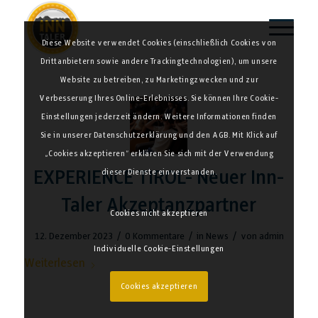
Diese Website verwendet Cookies (einschließlich Cookies von
Drittanbietern sowie andere Trackingtechnologien), um unsere
Website zu betreiben, zu Marketingzwecken und zur
Verbesserung Ihres Online-Erlebnisses. Sie können Ihre Cookie-
Einstellungen jederzeit ändern. Weitere Informationen finden
Sie in unserer Datenschutzerklärung und den AGB. Mit Klick auf
„Cookies akzeptieren“ erklären Sie sich mit der Verwendung
EXPERIENCE TIROL- Neuer Inn-
dieser Dienste einverstanden.
Taler Akzeptanzpartner
Cookies nicht akzeptieren
/
/
/
12. Dezember 2023
0 Kommentare
in
News
von
admin
Individuelle Cookie-Einstellungen
Weiterlesen
Cookies akzeptieren